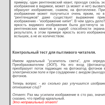
примеру, один рентгеновский квант, проходя сквозь 
изображение в видимое, может (а может и нет) вызват
образуют изображение, скажем, на фотопленке. Пр
изображение может получиться очень ярким, но 
"рентгенщиков" даже существует выражение прим
изображению - "изображение кипит". В чем здесь дело?
яркость видимого изображения была достигнута за
рентгеновских квантов в ущерб способности экран
результате, в этом примере яркость всего изображе
вспышек, а не их количеством.
Контрольный тест для пытливого читателя.
Имеем идеальный "усилитель света", для определ
Преобразователем (ЭОП). На его вход (фотокатод
преобразует поток падающих на фотокатод фотонов в
электрическом поле и при соударении с анодом (выходо
фотонов.
Теперь вопрос -
во сколько раз улучшится изображ
отношение с/ш)?
Ответ:
Раз мы усилили изображение в сто раз, значит
сказано, что прибор идеальный.
Это неправильный ответ!