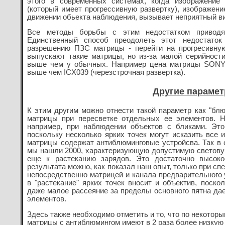
этого в современных системах, когда изображение
(который имеет прогрессивную развертку), изображени
движении обьекта наблюдения, вызывает неприятный в
Все методы борьбы с этим недостатком приводя
Единственный способ преодолеть этот недостаток
разрешению ПЗС матрицы - перейти на прогресивну
выпускают такие матрицы, но из-за малой серийност
выше чем у обычных. Например цена матрицы SONY с
выше чем ICX039 (черезстрочная развертка).
Другие парамет
К этим другим можно отнести такой параметр как "блю
матрицы при пересветке отдельных ее элементов. Н
например, при наблюдении объектов с бликами. Эт
поскольку несколько ярких точек могут исказить все 
матрицы содержат антиблюминговые устройсва. Так в
мы нашли 2000, характеризующую допустимую светову
еще к растеканию зарядов. Это достаточно высоко
результата можно, как показал наш опыт, только при с
непосредственно матрицей и канала предварительного 
в "растекание" ярких точек вносит и объектив, поско
даже малое рассеяние за пределы основного пятна да
элементов.
Здесь также необходимо отметить и то, что по некотор
матрицы с антиблюмингом имеют в 2 раза более низкую