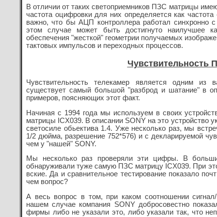
В отличии от таких светоприемников ПЗС матрицы имею
частота оцифровки для них определяется как частота 
важно, что бы АЦП контроллера работал синхронно 
этом случае может быть достигнуто наилучшее ка
обеспечения "жесткой" геометрии получаемых изображен
тактовых импульсов и переходных процессов.
Чувствительность П
Чувствительность телекамер является одним из 
существует самый большой "разброд и шатание" в оп
примеров, поясняющих этот факт.
Начиная с 1994 года мы используем в своих устрой
матрицы ICX039. В описании SONY на это устройство ук
светосиле обьектива 1.4. Уже несколько раз, мы встр
1/2 дюйма, разрешение 752*576) и с декларируемой чув
чем у "нашей" SONY.
Мы несколько раз проверяли эти цифры. В больш
обнаруживали туже самую ПЗС матрицу ICX039. При эт
вские. Да и сравнительное тестирование показало почт
чем вопрос?
А весь вопрос в том, при каком соотношении сигнал
нашем случае компания SONY добросовестно показал
фирмы либо не указали это, либо указали так, что не