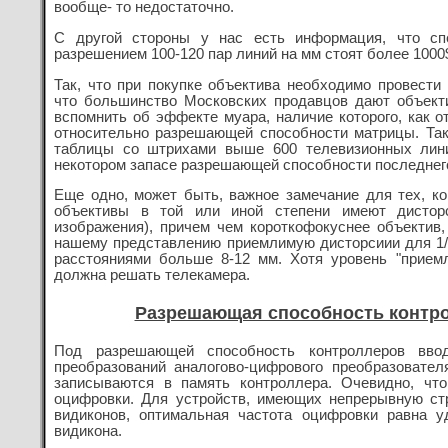
вообще- то недостаточно.
С другой стороны у нас есть информация, что сп
разрешением 100-120 пар линий на мм стоят более 1000
Так, что при покупке объектива необходимо провести 
что большинство Московских продавцов дают объект
вспомнить об эффекте муара, наличие которого, как 
относительно разрешающей способности матрицы. Так
таблицы со штрихами выше 600 телевизионных лини
некотором запасе разрешающей способности последнего,
Еще одно, может быть, важное замечание для тех, ко
объективы в той или иной степени имеют дисторс
изображения), причем чем короткофокуснее объектив,
нашему представлению приемлимую дисторсиии для 1/
расстояниями больше 8-12 мм. Хотя уровень "приемл
должна решать телекамера.
Разрешающая способность контро
Под разрешающей способность контроллеров ввод
преобразований аналогово-цифрового преобразовател
записываются в память контроллера. Очевидно, чт
оцифровки. Для устройств, имеющих непрерывную стр
видиконов, оптимальная частота оцифровки равна у
видикона.