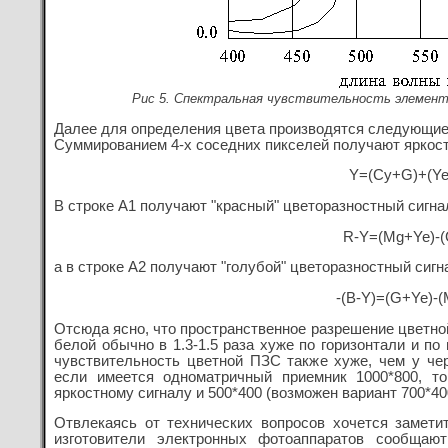
Рис 5. Спектральная чувствительность элемен
Далее для определения цвета производятся следующие
Суммированием 4-х соседних пикселей получают яркост
Y=(Cy+G)+(Y
В строке A1 получают "красный" цветоразностный сигнал
R-Y=(Mg+Ye)-
а в строке A2 получают "голубой" цветоразностный сигн
-(B-Y)=(G+Ye)-
Отсюда ясно, что пространственное разрешение цветно
белой обычно в 1.3-1.5 раза хуже по горизонтали и по
чувствительность цветной ПЗС также хуже, чем у чер
если имеется одноматричный приемник 1000*800, т
яркостному сигналу и 500*400 (возможен вариант 700*40
Отвлекаясь от технических вопросов хочется замет
изготовители электронных фотоаппаратов сообщаю