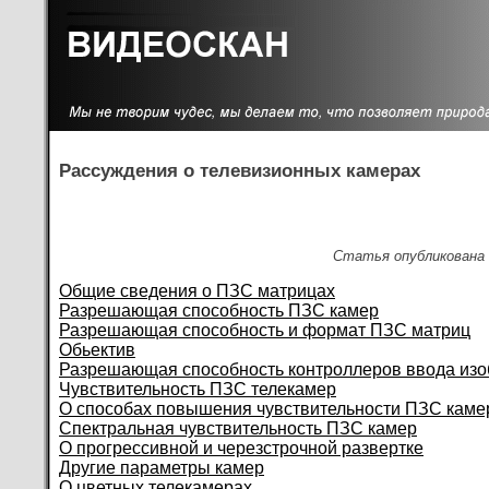
Рассуждения о телевизионных камерах
Статья опубликована 
Общие сведения о ПЗС матрицах
Разрешающая способность ПЗС камер
Разрешающая способность и формат ПЗС матриц
Обьектив
Разрешающая способность контроллеров ввода из
Чувствительность ПЗС телекамер
О способах повышения чувствительности ПЗС каме
Спектральная чувствительность ПЗС камер
О прогрессивной и черезстрочной развертке
Другие параметры камер
О цветных телекамерах