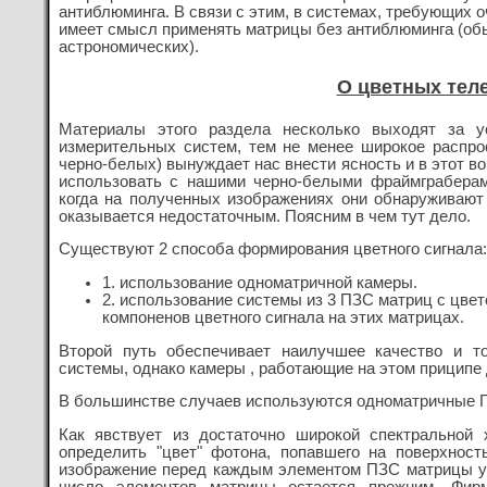
антиблюминга. В связи с этим, в системах, требующих 
имеет смысл применять матрицы без антиблюминга (об
астрономических).
О цветных тел
Материалы этого раздела несколько выходят за у
измерительных систем, тем не менее широкое распр
черно-белых) вынуждает нас внести ясность и в этот во
использовать с нашими черно-белыми фраймграберам
когда на полученных изображениях они обнаруживают
оказывается недостаточным. Поясним в чем тут дело.
Существуют 2 способа формирования цветного сигнала:
1. использование одноматричной камеры.
2. использование системы из 3 ПЗС матриц с цвет
компоненов цветного сигнала на этих матрицах.
Второй путь обеспечивает наилучшее качество и т
системы, однако камеры , работающие на этом приципе 
В большинстве случаев используются одноматричные П
Как явствует из достаточно широкой спектральной
определить "цвет" фотона, попавшего на поверхност
изображение перед каждым элементом ПЗС матрицы у