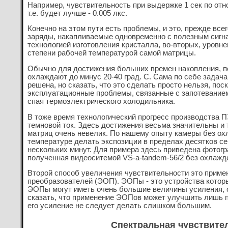
Например, чувствительность при выдержке 1 сек по отн
т.е. будет лучше - 0.005 лкс.
Конечно на этом пути есть проблемы, и это, прежде все
заряды, накапливаемые одновременно с полезным сигна
технологией изготовления кристалла, во-вторых, уровне
степени рабочей температурой самой матрицы.
Обычно для достижения больших времен накопления, по
охлаждают до минус 20-40 град. С. Сама по себе задач
решена, но сказать, что это сделать просто нельзя, пос
эксплуатационные проблемы, связанные с запотеванием
спая термоэлектрического холодильника.
В тоже время технологический прогресс производства П
темновой ток. Здесь достижения весьма значительны и
матриц очень невелик. По нашему опыту камеры без ох
температуре делать экспозиции в пределах десятков се
нескольких минут. Для примера здесь приведена
фотогр
полученная видеоситемой VS-a-tandem-56/2 без охлажде
Второй способ увеличения чувствительности это приме
преобразователей (ЭОП). ЭОПы - это устройства котор
ЭОПы могут иметь очень большие величины усиления, о
сказать, что применение ЭОПов может улучшить лишь п
его усиление не следует делать слишком большим.
Спектральная чувствите