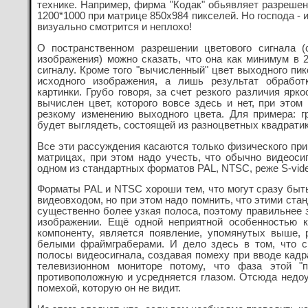
технике. Например, фирма "Кодак" обьявляет разрешен
1200*1000 при матрице 850х984 пикселей. Но господа - 
визуально смотрится и неплохо!
О постранственном разрешении цветового сигнала 
изображения) можно сказать, что она как минимум в 
сигналу. Кроме того "вычисленный" цвет выходного пи
исходного изображения, а лишь результат обработ
картинки. Грубо говоря, за счет резкого различия яр
вычислен цвет, которого вовсе здесь и нет, при это
резкому изменению выходного цвета. Для примера: г
будет выглядеть, состоящей из разноцветных квадратик
Все эти рассуждения касаются только физического п
матрицах, при этом надо учесть, что обычно видеос
одном из стандартных форматов PAL, NTSC, реже S-vide
Форматы PAL и NTSC хороши тем, что могут сразу быт
видеовходом, но при этом надо помнить, что этими ста
существенно более узкая полоса, поэтому правильнее з
изображении. Ещё одной неприятной особенностью 
компоненту, является появление, упомянутых выше, 
белыми фраймграберами. И дело здесь в том, что с
полосы видеосигнала, создавая помеху при вводе кадр
телевизионном мониторе потому, что фаза этой "
противоположную и усредняется глазом. Отсюда недо
помехой, которую он не видит.