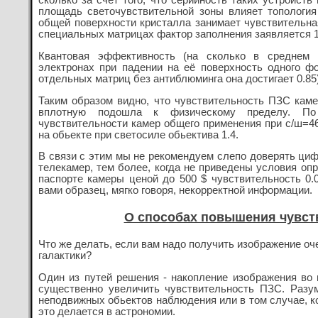
сколько за счет того, что серийность таких устройств
площадь светочувствительной зоны влияет топология
общей поверхности кристалла занимает чувствительна
специальных матрицах фактор заполнения заявляется 
Квантовая эффективность (на сколько в среднем 
электронах при падении на её поверхность одного фо
отдельных матриц без антиблюминга она достигает 0.85)
Таким образом видно, что чувствительность ПЗС каме
вплотную подошла к физическому пределу. По
чувствительности камер общего применения при с/ш=46
на обьекте при светосиле обьектива 1.4.
В связи с этим мы не рекомендуем слепо доверять циф
телекамер, тем более, когда не приведены условия опр
паспорте камеры ценой до 500 $ чувствительность 0.0
вами образец, мягко говоря, некорректной информации.
О способах повышения чувст
Что же делать, если вам надо получить изображение оч
галактики?
Один из путей решения - накопление изображения во 
существенно увеличить чувствительность ПЗС. Разу
неподвижных обьектов наблюдения или в том случае, к
это делается в астрономии.