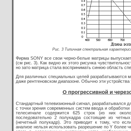
Рис. 3 Типичная спектральная характери
Фирма SONY все свои черно-белые матрицы выпускает
(см рис. 3)
. Как видно их этого рисунка чувствительн
но зато матрица стала воспринимать синюю область спе
Для различных специальных целей разрабатываются м
даже рентгеновском диапазоне. Обычно эти устройства 
О прогрессивной и через
Стандартный телевизионный сигнал, разрабатывался дл
с точки зрения современных систем ввода и обработки
телесигнале содержится 625 строк (из них окол
последовательно 2 полукадра состоящие из четных
(нечетный полукадр). Это приводит к тому, что ес
анализе нельзя использовать разрешение по Y более че