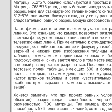
Матрицы 512*576 обычно используются в простых 
Матрицы 768*576 (иногда чуть больше, иногда чут
разрешение для стандартного телевизионного сигна
512*576, они имеют близкую к квадрату сетку расп
следовательно, равную разрешающую способность п
Часто фирмы-изготовители телекамер указывают 
линиях. Это означает, что камера позволяет разг
светлом фоне, уложенных во вписанный в поле изоб
телевизионных линий. Применительно к стандартно
следующее: подбирая растояние и фокусируя изобр
верхний и нижний край изображения таблицы 
таблицы, отмечаемым вершинами черных и бел
подфокусировки, считывается число в том месте ве
в первый раз перестают разрешаться. Последнее за
тестовых полей таблицы, имеющих 600 и боле
полосы, которые, на самом деле, являются муаро
частот штрихов таблицы и сетки чувствительны
особенно ярко выражен в камерах с высокочасто
выше)!
Хочется заметить, что при прочих равных усло
обьектив) разрешающая способность черно-
размерностью ПЗС матрицы. Так камера форм
способность 576 телевизионных линий, хотя в одни