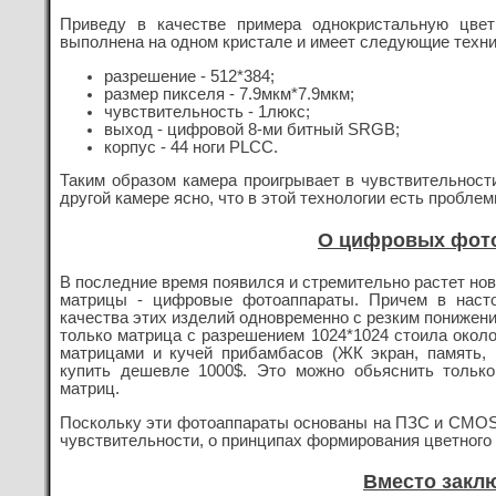
Приведу в качестве примера однокристальную цвет
выполнена на одном кристале и имеет следующие техн
разрешение - 512*384;
размер пикселя - 7.9мкм*7.9мкм;
чувствительность - 1люкс;
выход - цифровой 8-ми битный SRGB;
корпус - 44 ноги PLCC.
Таким образом камера проигрывает в чувствительности
другой камере ясно, что в этой технологии есть пробл
О цифровых фот
В последние время появился и стремительно растет н
матрицы - цифровые фотоаппараты. Причем в наст
качества этих изделий одновременно с резким понижени
только матрица с разрешением 1024*1024 стоила около
матрицами и кучей прибамбасов (ЖК экран, память, 
купить дешевле 1000$. Это можно обьяснить только
матриц.
Поскольку эти фотоаппараты основаны на ПЗС и CMOS м
чувствительности, о принципах формирования цветного 
Вместо закл