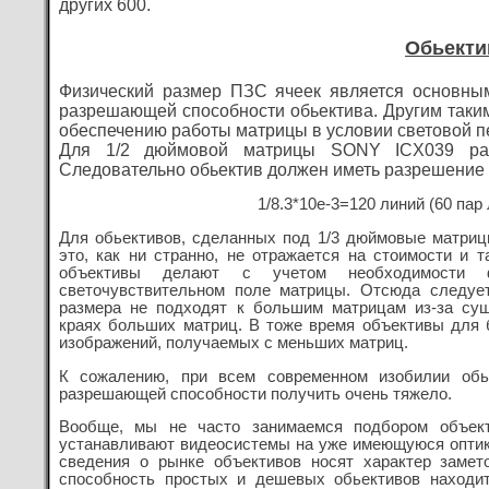
других 600.
Обьекти
Физический размер ПЗС ячеек является основны
разрешающей способности обьектива. Другим таки
обеспечению работы матрицы в условии световой пе
Для 1/2 дюймовой матрицы SONY ICX039 разм
Следовательно обьектив должен иметь разрешение 
1/8.3*10e-3=
120 линий (60 пар
Для обьективов, сделанных под 1/3 дюймовые матриц
это, как ни странно, не отражается на стоимости и т
объективы делают с учетом необходимости 
светочувствительном поле матрицы. Отсюда следуе
размера не подходят к большим матрицам из-за су
краях больших матриц. В тоже время объективы для 
изображений, получаемых с меньших матриц.
К сожалению, при всем современном изобилии обь
разрешающей способности получить очень тяжело.
Вообще, мы не часто занимаемся подбором объект
устанавливают видеосистемы на уже имеющуюся оптику:
сведения о рынке объективов носят характер замет
способность простых и дешевых обьективов находит