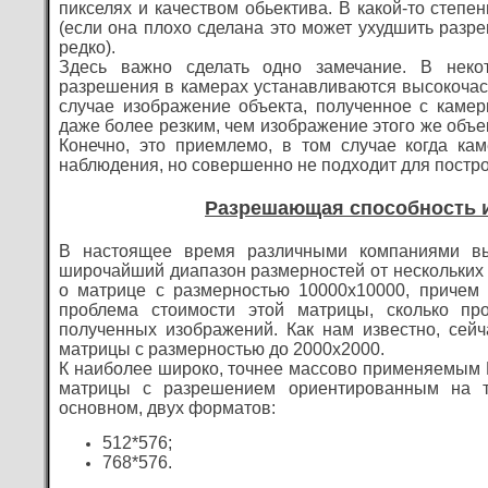
пикселях и качеством обьектива. В какой-то степе
(если она плохо сделана это может ухудшить разр
редко).
Здесь важно сделать одно замечание. В неко
разрешения в камерах устанавливаются высокочас
случае изображение объекта, полученное с каме
даже более резким, чем изображение этого же объе
Конечно, это приемлемо, в том случае когда кам
наблюдения, но совершенно не подходит для постр
Разрешающая способность 
В настоящее время различными компаниями в
широчайший диапазон размерностей от нескольких 
о матрице с размерностью 10000х10000, причем 
проблема стоимости этой матрицы, сколько пр
полученных изображений. Как нам известно, сей
матрицы с размерностью до 2000х2000.
К наиболее широко, точнее массово применяемым 
матрицы с разрешением ориентированным на т
основном, двух форматов:
512*576;
768*576.