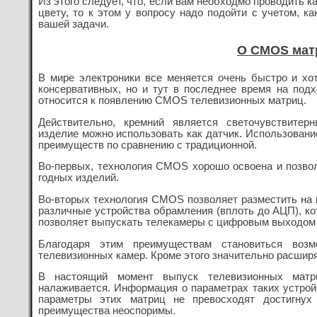
Из этого следует, что, если вам необходмо проводить 
цвету, то к этом у вопросу надо подойти с учетом, ка
вашей задачи.
О CMOS мат
В мире электроники все меняется очень быстро и хо
консервативных, но и тут в последнее время на под
относится к появлению CMOS телевизионных матриц.
Действительно, кремний является светочувствите
изделие можно использовать как датчик. Использован
преимуществ по сравнению с традиционной.
Во-первых, технология CMOS хорошо освоена и позв
годных изделий.
Во-вторых технология CMOS позволяет разместить на 
различные устройства обрамления (вплоть до АЦП), ко
позволяет выпускать телекамеры с цифровым выходом "
Благодаря этим преимуществам становиться воз
телевизионных камер. Кроме этого значительно расшир
В настоящий момент выпуск телевизионных мат
налаживается. Информация о параметрах таких устрой
параметры этих матриц не превосходят достигнух
преимущества неоспоримы.