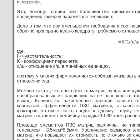
измерения.
Это, вообще, общий бич большинства фирм-изгото
проведения замеров параметров телекамер.
Дело в том, что при уменьшении требования к соотнош
обратно пропорционально квадрату требуемого отношен
I=K*1/(с/ш
где:
I - чувствительность;
K - коэффициент пересчета;
с/ш - отношение с/ш в линейных единицах,
поэтому у многих фирм появляется соблазн указывать 
отношении с/ш.
Можно сказать, что способность матриц лучше или хуж
преобразованных из падающих на её поверхность фо
выход. Количество накопленных зарядов зависит о
квантовой эффективности ПЗС матрицы, а качеств
факторов, которые часто сводят к одному - шуму с
матриц составляет величину порядка 10-30 электронов 
Площади элементов ПЗС матриц различны, но типо
телекамер - 8.5мкм*8.5мкм. Увеличение размеров э
матриц, что повышает их стоимость не столько за сч