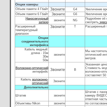
Опции камеры
Объем памяти 4 Гбайт
Звоните
G4
Увеличение вре
Объем памяти
6 Гбайт
Звоните
G6
Увеличение вр
Наносекундный
Подробнее об 
звоните
NG
затвор
смотреть
здес
Расширенный
Звоните
T
Расширенный т
температурный
диапазон
Опции
соединительного
интерфейса
Кабель медный:
Мы настоятель
длина -
15м
звоните
оптический ин
30м
метров.
50м
Указанная цен
Волоконно-оптический
Стоимость мод
Звоните
B
интерфейс
волоконно-опт
составляет 50 
Кабель
волоконно-
Звоните
оптический
Дополнительно
Штатив с пано
Штатив
звоните
камеру ВИДЕО
ответная часть
Объективы Nikon
звоните
по согласован