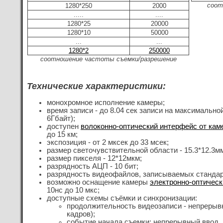
соот
1280*250
2000
.....
....
1280*25
20000
1280*10
50000
...
...
1280*2
250000
соотношение частоты съемки/разрешение
Технические характеристики:
монохромное исполнение камеры;
время записи - до
8.04 сек записи на максимальной
6Гбайт);
доступен
волоконно-оптический интерфейс от кам
до 15 км;
экспозиция - от 2 мксек до 33 мсек;
размер светочувствительной области - 15.3*12.3мм
размер пикселя - 12*12мкм;
разрядность АЦП - 10 бит;
разрядность видеофайлов, записываемых стандар
возможно оснащение камеры
электронно-оптичес
10нс до 10 мкс;
доступные схемы съёмки и синхронизации:
продолжительность видеозаписи - непрерывн
кадров);
событие начала съемки: непрерывный ввод, 