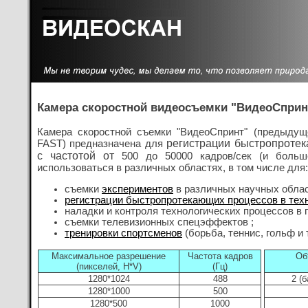
Камера скоростной видеосъемки "ВидеоСприн
Камера скоростной съемки "ВидеоСпринт" (предыдущ
регистрации быстропроте
FAST) предназначена для
с частотой от
500 до 50000 кадров/сек (и больш
использоваться в различных областях, в том числе для:
съемки
экспериментов
в различных научных облас
регистрации быстропротекающих процессов в тех
наладки и контроля технологических процессов в 
съемки телевизионных спецэффектов ;
тренировки спортсменов
(борьба, теннис, гольф и т.
Максимальное разрешение
Частота кадров
Об
(пикселей, H*V)
(Гц)
1280*1024
488
2 (
1280*1000
500
1280*500
1000